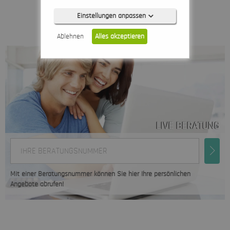
Einstellungen anpassen
Ablehnen
Alles akzeptieren
Notwendig (0)
Präferenzen (0)
LIVE BERATUNG
Statistiken (0)
IHRE BERATUNGSNUMMER
Marketing (0)
Unspezifiziert (0)
Mit einer Beratungsnummer können Sie hier Ihre persönlichen
Angebote abrufen!
Keine Cookies erforderlich.