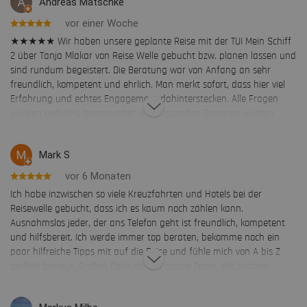
Andreas Mätschke
vor einer Woche
★★★★★ Wir haben unsere geplante Reise mit der TUI Mein Schiff
2 über Tanja Mlakar von Reise Welle gebucht bzw. planen lassen und
sind rundum begeistert. Die Beratung war von Anfang an sehr
freundlich, kompetent und ehrlich. Man merkt sofort, dass hier viel
Erfahrung und echtes Engagement dahinterstecken. Alle Fragen
wurden geduldig beantwortet, die passenden Optionen wurden
verständlich erklärt und wir hatten jederzeit das Gefühl, bei Reise
Welle sehr gut aufgehoben zu sein. Gerade bei einer Kreuzfahrt ist
Mark S
es wichtig, jemanden an der Seite zu haben, der sich auskennt und
auch auf Details achtet. Vielen Dank an Tanja Mlakar und das Team
vor 6 Monaten
von Reise Welle für die tolle Betreuung. Wir freuen uns jetzt schon
Ich habe inzwischen so viele Kreuzfahrten und Hotels bei der
sehr auf unsere Reise mit der Mein Schiff 2 und können das
Reisewelle gebucht, dass ich es kaum noch zählen kann.
Reisebüro uneingeschränkt weiterempfehlen!
Ausnahmslos jeder, der ans Telefon geht ist freundlich, kompetent
und hilfsbereit. Ich werde immer top beraten, bekomme noch ein
paar hilfreiche Tipps mit auf die Reise und fühle mich von A bis Z
perfekt betreut. Großen Dank an das ganze Team. Wir buchen
jederzeit wieder. ⭐️⭐️⭐️⭐️⭐️ Viele Grüße Mark Sieslak