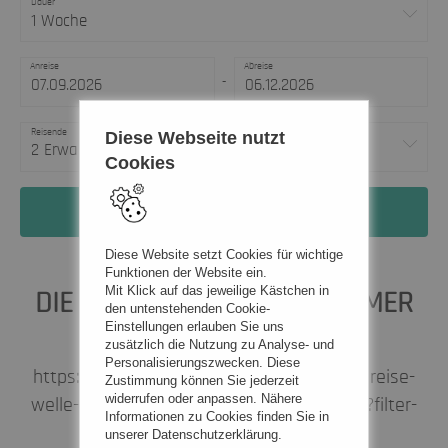
Dauer
1 Woche
Anreise
Abreise
-
Reisende
Diese Webseite nutzt
2 Erwachsene
Cookies
Jetzt Traumurlaub finden
Diese Website setzt Cookies für wichtige
Funktionen der Website ein.
Mit Klick auf das jeweilige Kästchen in
DIE REISE-WELLE SUCHT IMMER
den untenstehenden Cookie-
Einstellungen erlauben Sie uns
VERSTÄRKUNG !
zusätzlich die Nutzung zu Analyse- und
Personalisierungszwecken. Diese
https://karriere-in-essen.de/job-postings/reise-
Zustimmung können Sie jederzeit
widerrufen oder anpassen. Nähere
welle-e-k-tourismuskauffrau-mann-m-w-d?filter-
Informationen zu Cookies finden Sie in
employer=reise-welle-e-k
unserer Datenschutzerklärung.