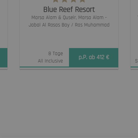
Blue Reef Resort
Marsa Alam & Quseir
, Marsa Alam -
Jabal Al Rosas Bay / Ras Muhammad
8 Tage
p.P. ab 412 €
All Inclusive
S