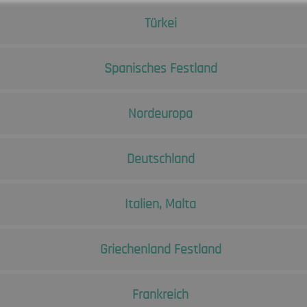
Türkei
Keine Cookies erforderlich.
0)
 (0)
Spanisches Festland
0)
0)
Nordeuropa
0)
Deutschland
Italien, Malta
Griechenland Festland
Frankreich