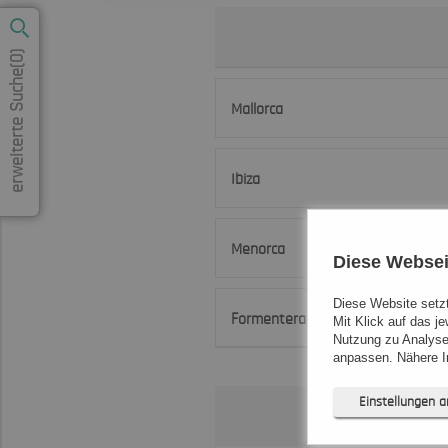
)
0
erweiterte Suche(
Mallorca
Ibiza
Menorca
Top Hoteleigenschaften
Diese Websei
Diese Website setzt
Formentera
Mit Klick auf das j
Nutzung zu Analyse
anpassen. Nähere In
Strandlage
Pool
familien-
WLAN
WLAN free
freundlich
Einstellungen 
Hygienemaßnahmen