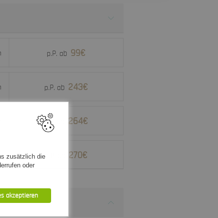
99€
h
p.P. ab
243€
h
p.P. ab
264€
h
p.P. ab
270€
h
p.P. ab
s zusätzlich die
errufen oder
es akzeptieren