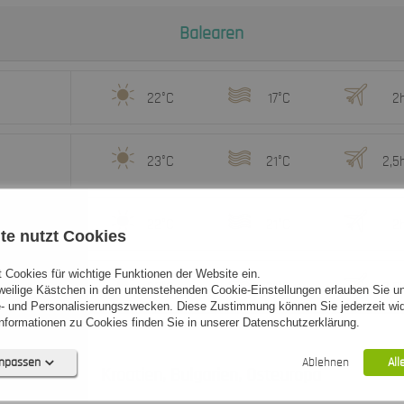
Balearen
22°C
17°C
2
23°C
21°C
2,5
22°C
21°C
2
te nutzt Cookies
 Cookies für wichtige Funktionen der Website ein.
23°C
21°C
2,5
eweilige Kästchen in den untenstehenden Cookie-Einstellungen erlauben Sie un
- und Personalisierungszwecken. Diese Zustimmung können Sie jederzeit wid
formationen zu Cookies finden Sie in unserer Datenschutzerklärung.
anpassen
Ablehnen
All
Kroatien, Bulgarien, Osteuropa